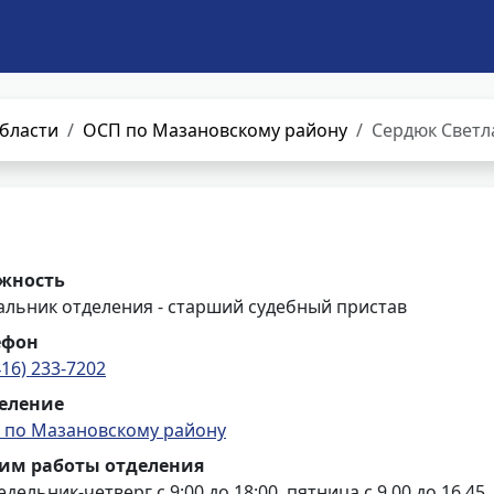
бласти
ОСП по Мазановскому району
Сердюк Свет
жность
альник отделения - старший судебный пристав
ефон
416) 233-7202
еление
 по Мазановскому району
им работы отделения
дельник-четверг с 9:00 до 18:00, пятница с 9.00 до 16.45,