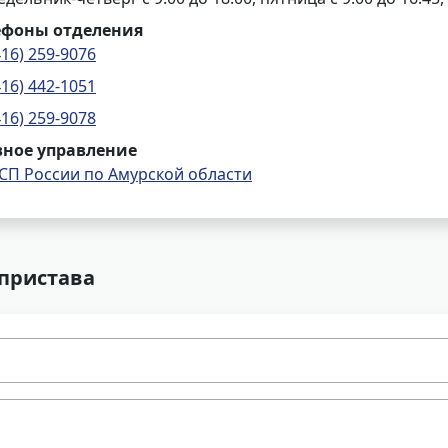
ефоны отделения
416) 259-9076
416) 442-1051
416) 259-9078
вное управление
СП России по Амурской области
 пристава