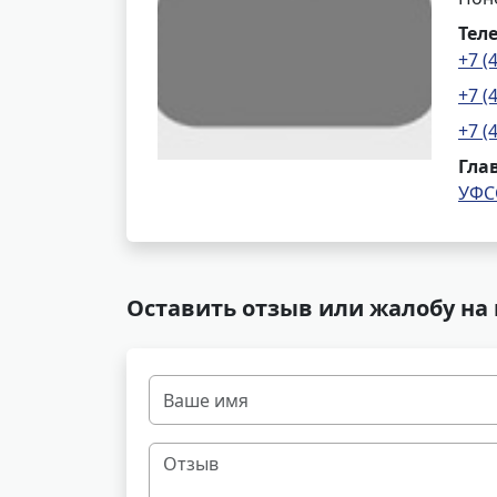
Тел
+7 (
+7 (
+7 (
Гла
УФС
Оставить отзыв или жалобу на