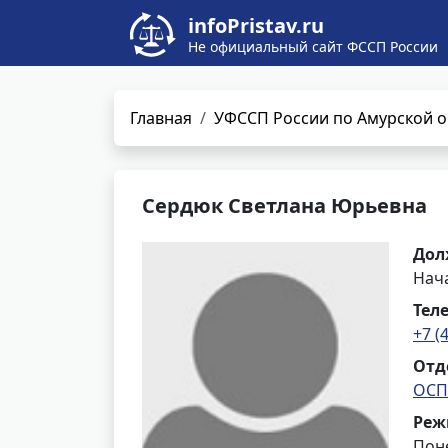
infoPristav.ru
Не официальный сайт ФССП России
Главная
УФССП России по Амурской о
Сердюк Светлана Юрьевна
Дол
Нач
Тел
+7 (
Отд
ОСП
Реж
Поне