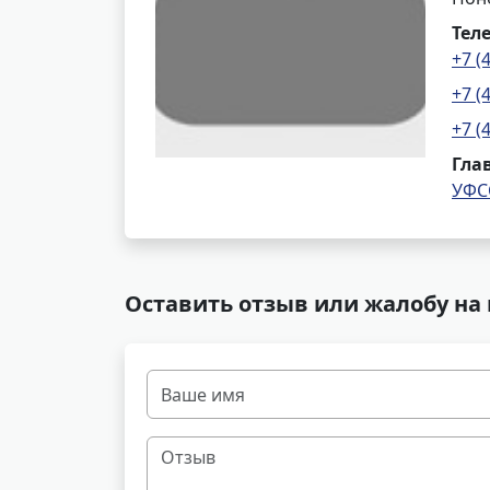
Тел
+7 (
+7 (
+7 (
Гла
УФС
Оставить отзыв или жалобу на