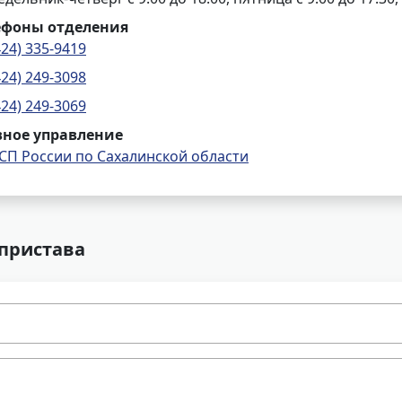
ефоны отделения
424) 335-9419
424) 249-3098
424) 249-3069
вное управление
СП России по Сахалинской области
 пристава