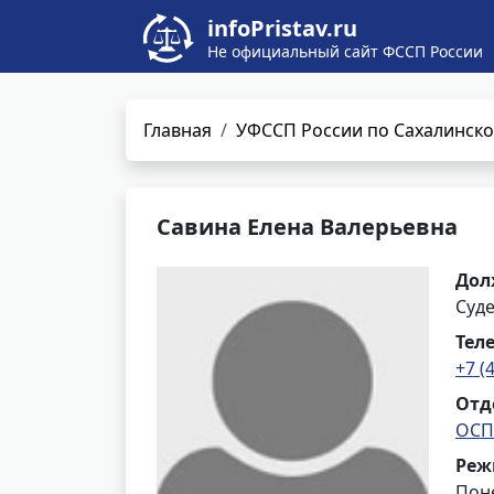
infoPristav.ru
Не официальный сайт ФССП России
Главная
УФССП России по Сахалинско
Савина Елена Валерьевна
Дол
Суд
Тел
+7 (
Отд
ОСП
Реж
Поне