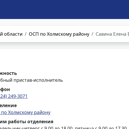
й области
ОСП по Холмскому району
Савина Елена 
жность
ебный пристав-исполнитель
ефон
424) 249-3071
еление
 по Холмскому району
им работы отделения
дельник-четверг с 9.00 до 18.00, пятница с 9.00 до 17.30,