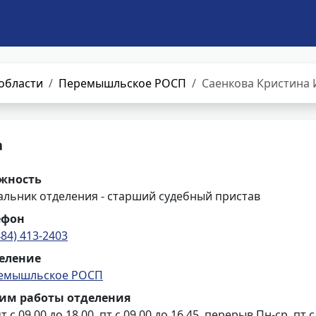
области
Перемышльское РОСП
Саенкова Кристина 
а
жность
альник отделения - старший судебный пристав
ефон
484) 413-2403
еление
емышльское РОСП
им работы отделения
т с 09.00 до 18.00, пт с 09.00 до 16.45, перерыв Пн-ср, пт с 