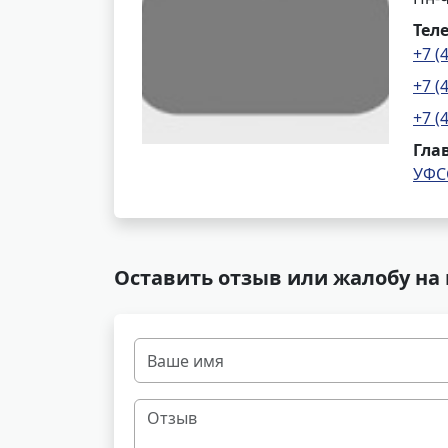
Тел
+7 (
+7 (
+7 (
Гла
УФС
Оставить отзыв или жалобу на