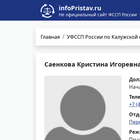
infoPristav.ru
Не официальный сайт ФССП России
Главная
УФССП России по Калужской 
Саенкова Кристина Игоревн
Дол
Нач
Тел
+7 (
Отд
Пер
Реж
Пн-ч