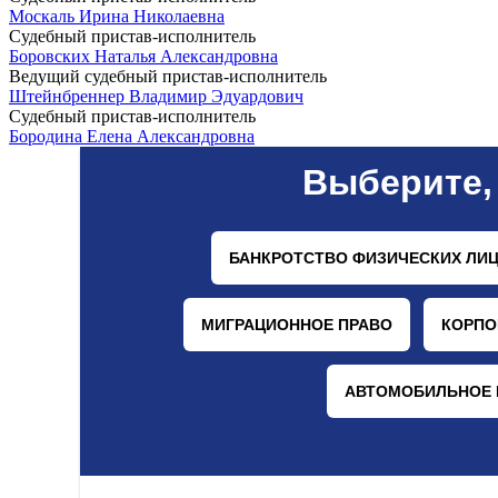
Москаль Ирина Николаевна
Судебный пристав-исполнитель
Боровских Наталья Александровна
Ведущий судебный пристав-исполнитель
Штейнбреннер Владимир Эдуардович
Судебный пристав-исполнитель
Бородина Елена Александровна