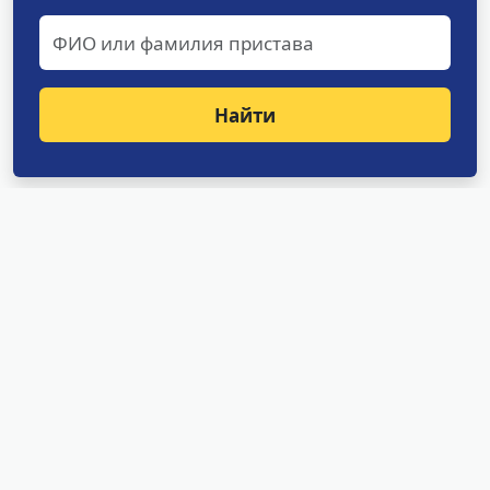
Найти
Структурные подразделения
УФССП России по Амурской
области
Отделение оперативного дежурства
Специализированное отделение судебных
приставов по исполнению особо важных
исполнительных документов
Специализированное отделение судебных