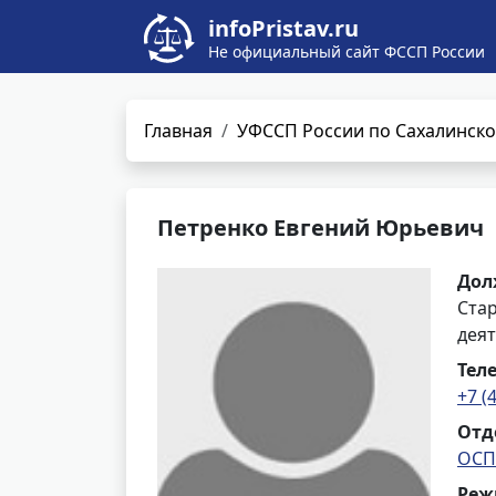
infoPristav.ru
Не официальный сайт ФССП России
Главная
УФССП России по Сахалинско
Петренко Евгений Юрьевич
Дол
Ста
деят
Тел
+7 (
Отд
ОСП
Реж