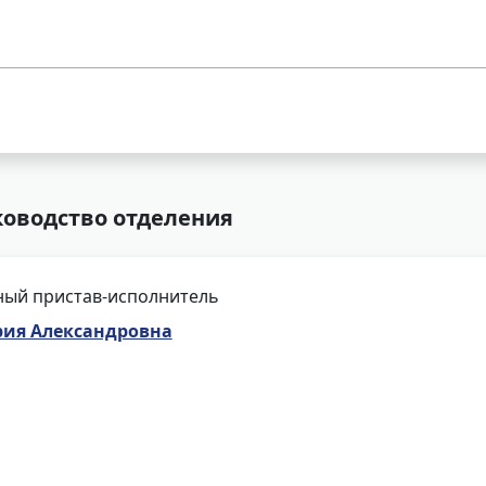
ководство отделения
ный пристав-исполнитель
рия Александровна