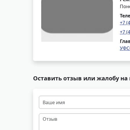
Поне
Тел
+7 (
+7 (
Гла
УФС
Оставить отзыв или жалобу на