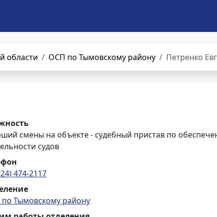
й области
ОСП по Тымовскому району
Петренко Ев
жность
рший смены на объекте - судебный пристав по обеспече
ельности судов
ефон
424) 474-2117
еление
 по Тымовскому району
им работы отделения