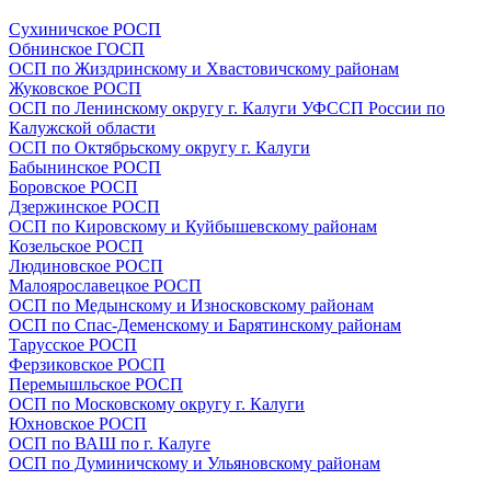
Сухиничское РОСП
Обнинское ГОСП
ОСП по Жиздринскому и Хвастовичскому районам
Жуковское РОСП
ОСП по Ленинскому округу г. Калуги УФССП России по
Калужской области
ОСП по Октябрьскому округу г. Калуги
Бабынинское РОСП
Боровское РОСП
Дзержинское РОСП
ОСП по Кировскому и Куйбышевскому районам
Козельское РОСП
Людиновское РОСП
Малоярославецкое РОСП
ОСП по Медынскому и Износковскому районам
ОСП по Спас-Деменскому и Барятинскому районам
Тарусское РОСП
Ферзиковское РОСП
Перемышльское РОСП
ОСП по Московскому округу г. Калуги
Юхновское РОСП
ОСП по ВАШ по г. Калуге
ОСП по Думиничскому и Ульяновскому районам