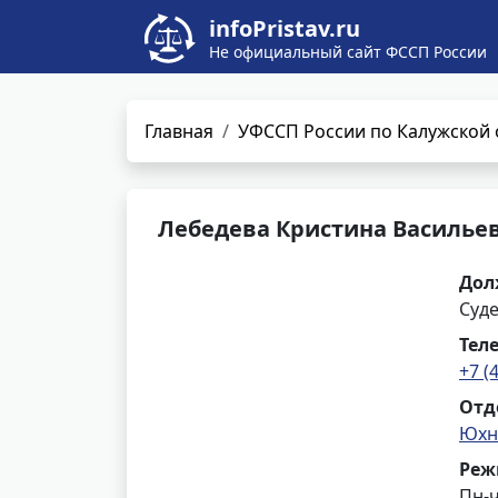
infoPristav.ru
Не официальный сайт ФССП России
Главная
УФССП России по Калужской 
Лебедева Кристина Василье
Дол
Суд
Тел
+7 (
Отд
Юхн
Реж
Пн-ч