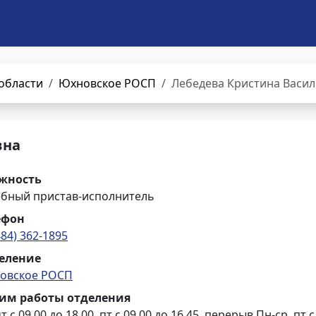
области
Юхновское РОСП
Лебедева Кристина Васи
вна
жность
ебный пристав-исполнитель
ефон
484) 362-1895
еление
овское РОСП
им работы отделения
т с 09.00 до 18.00, пт с 09.00 до 16.45, перерыв Пн-ср, пт с 