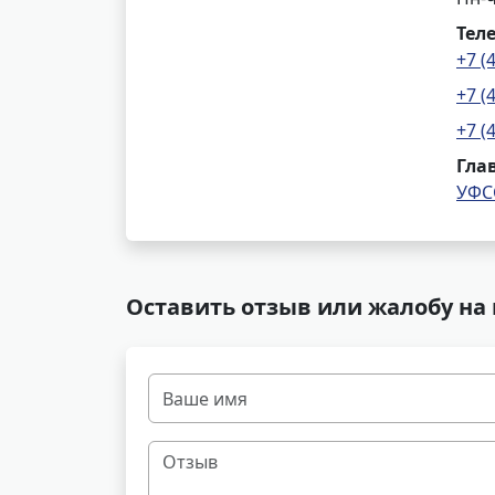
Тел
+7 (
+7 (
+7 (
Гла
УФС
Оставить отзыв или жалобу на