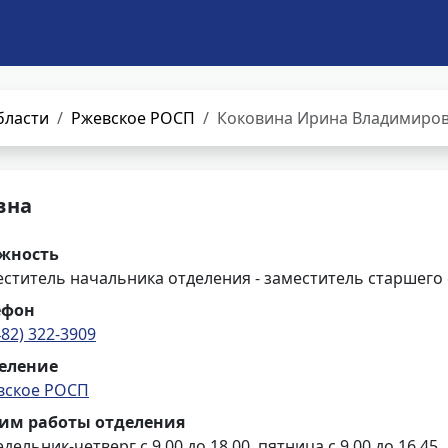
бласти
Ржевское РОСП
Коковина Ирина Владимиро
вна
жность
ститель начальника отделения - заместитель старшего
ефон
482) 322-3909
еление
вское РОСП
им работы отделения
дельник-четверг с 9.00 до 18.00, пятница с 9.00 до 16.45