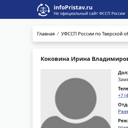
infoPristav.ru
Не официальный сайт ФССП России
Главная
УФССП России по Тверской о
Коковина Ирина Владимиро
Дол
Заме
Тел
+7 (
Отд
Рже
Реж
поне