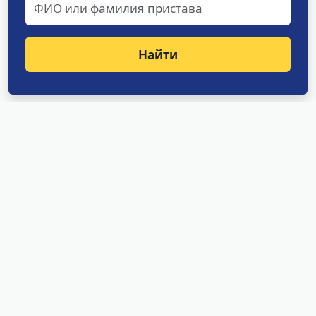
Найти
Структурные подразделения
УФССП России по Амурской
области
Отделение оперативного дежурства
Специализированное отделение судебных
приставов по исполнению особо важных
исполнительных документов
Специализированное отделение судебных
приставов по обеспечению установленного