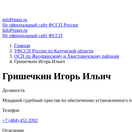
infoPristav.ru
Не официальный сайт ФССП России
InfoPristav.ru
Не официальный сайт ФССП
Главная
УФССП России по Калужской области
ОСП по Жиздринскому и Хвастовичскому районам
Гришечкин Игорь Ильич
Гришечкин Игорь Ильич
Должность
Младший судебный пристав по обеспечению установленного по
Телефон
+7 (484) 452-2092
Отделение