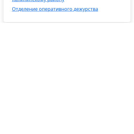
Отделение оперативного дежурства
Районные отделения УФССП
России по Тверской области
ОСП по Западнодвинскому, Жарковскому и
Андреапольскому районам
МРОСП по ОВИП
Старицкое РОСП
Кувшиновское РОСП
ОСП по Бежецкому и Сонковскому районам
Бологовское РОСП
ОСП по Весьегонскому и Сандовскому
районам