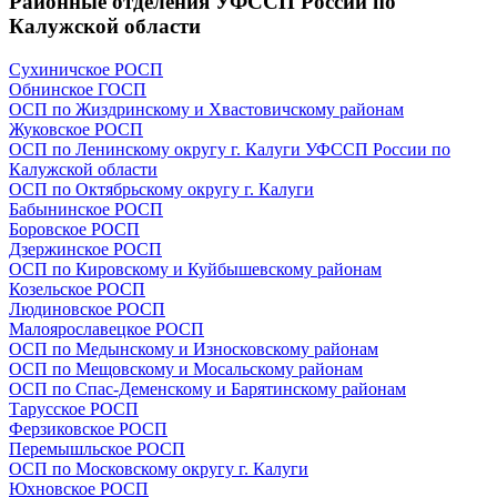
Районные отделения УФССП России по
Калужской области
Сухиничское РОСП
Обнинское ГОСП
ОСП по Жиздринскому и Хвастовичскому районам
Жуковское РОСП
ОСП по Ленинскому округу г. Калуги УФССП России по
Калужской области
ОСП по Октябрьскому округу г. Калуги
Бабынинское РОСП
Боровское РОСП
Дзержинское РОСП
ОСП по Кировскому и Куйбышевскому районам
Козельское РОСП
Людиновское РОСП
Малоярославецкое РОСП
ОСП по Медынскому и Износковскому районам
ОСП по Мещовскому и Мосальскому районам
ОСП по Спас-Деменскому и Барятинскому районам
Тарусское РОСП
Ферзиковское РОСП
Перемышльское РОСП
ОСП по Московскому округу г. Калуги
Юхновское РОСП