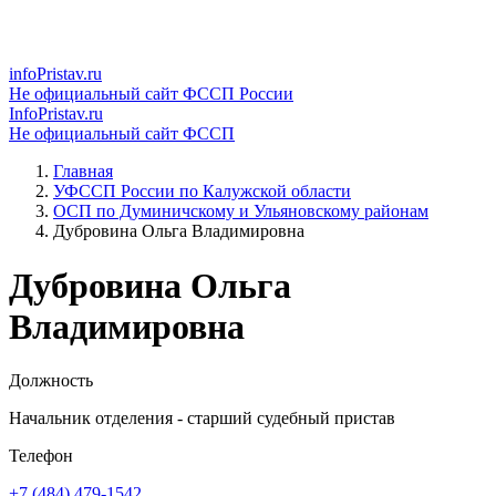
infoPristav.ru
Не официальный сайт ФССП России
InfoPristav.ru
Не официальный сайт ФССП
Главная
УФССП России по Калужской области
ОСП по Думиничскому и Ульяновскому районам
Дубровина Ольга Владимировна
Дубровина Ольга
Владимировна
Должность
Начальник отделения - старший судебный пристав
Телефон
+7 (484) 479-1542