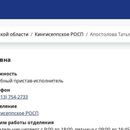
кой области
Кингисеппское РОСП
Апостолова Тать
овна
жность
ебный пристав-исполнитель
ефон
813) 754-2733
еление
гисеппское РОСП
им работы отделения
дельник-четверг с 9:00 до 18:00, пятница с 09:00 до 16:45