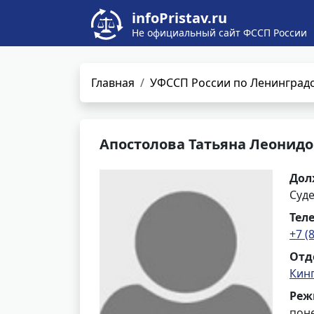
infoPristav.ru
Не официальный сайт ФССП России
Главная
УФССП России по Ленинградс
Апостолова Татьяна Леонид
Дол
Суд
Тел
+7 (
Отд
Кин
Реж
поне