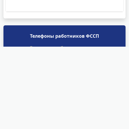
Телефоны работников ФССП
Отделы судебных приставов
Найти
Структурные подразделения
УФССП России по Ленинградской