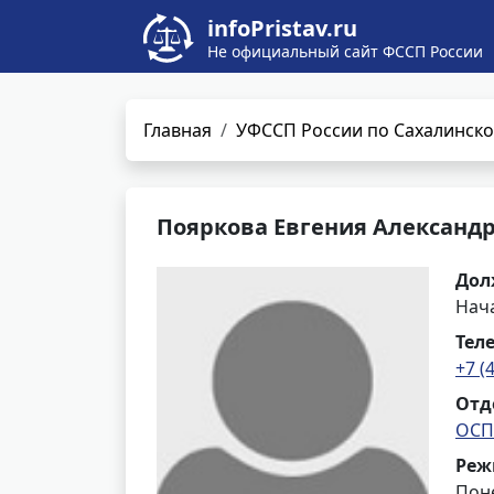
infoPristav.ru
Не официальный сайт ФССП России
Главная
УФССП России по Сахалинско
Пояркова Евгения Александ
Дол
Нач
Тел
+7 (
Отд
ОСП
Реж
Поне