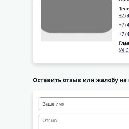
Тел
+7 (
+7 (
+7 (
Гла
УФС
Оставить отзыв или жалобу на