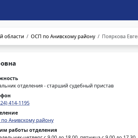
й области
ОСП по Анивскому району
Пояркова Евге
ровна
жность
альник отделения - старший судебный пристав
ефон
424) 414-1195
еление
 по Анивскому району
им работы отделения
дельник-четверг с 9.00 до 18.00, пятница с 9.00 до 17.30,