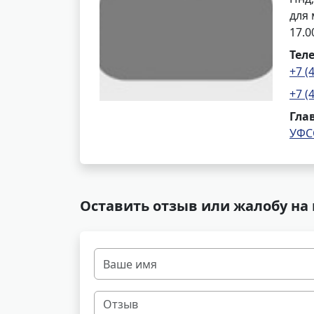
для 
17.
Тел
+7 (
+7 (
Гла
УФС
Оставить отзыв или жалобу на