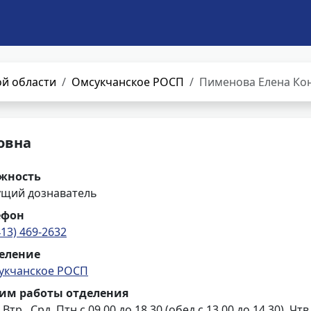
й области
Омсукчанское РОСП
Пименова Елена Ко
овна
жность
ущий дознаватель
ефон
413) 469-2632
еление
укчанское РОСП
им работы отделения
 Втр., Срд, Птн с 09.00 до 18.30 (обед с 13.00 до 14.30), Чтв 