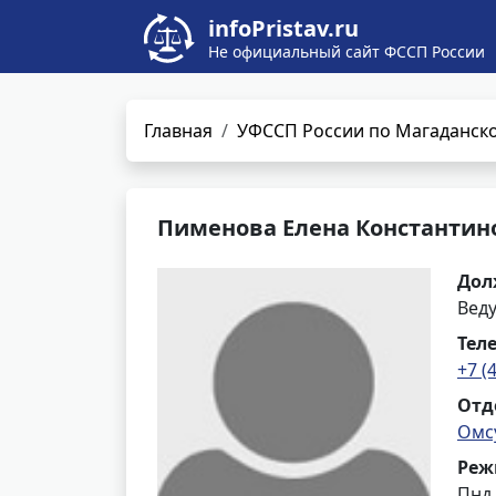
infoPristav.ru
Не официальный сайт ФССП России
Главная
УФССП России по Магаданско
Пименова Елена Константин
Дол
Вед
Тел
+7 (
Отд
Омс
Реж
Пнд,