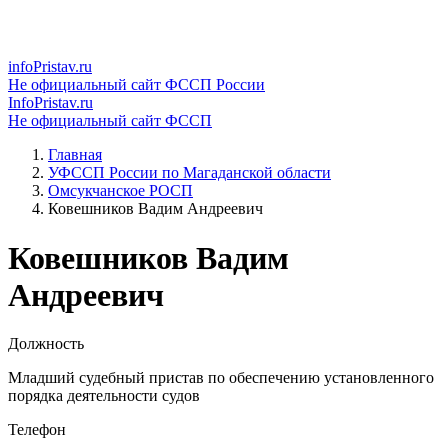
infoPristav.ru
Не официальный сайт ФССП России
InfoPristav.ru
Не официальный сайт ФССП
Главная
УФССП России по Магаданской области
Омсукчанское РОСП
Ковешников Вадим Андреевич
Ковешников Вадим
Андреевич
Должность
Младший судебный пристав по обеспечению установленного
порядка деятельности судов
Телефон