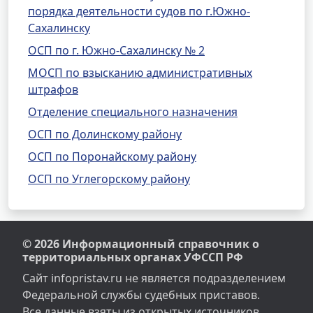
порядка деятельности судов по г.Южно-
Сахалинску
ОСП по г. Южно-Сахалинску № 2
МОСП по взысканию административных
штрафов
Отделение специального назначения
ОСП по Долинскому району
ОСП по Поронайскому району
ОСП по Углегорскому району
© 2026 Информационный справочник о
территориальных органах УФССП РФ
Сайт infopristav.ru не является подразделением
Федеральной службы судебных приставов.
Все данные взяты из открытых источников