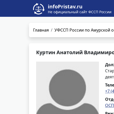
infoPristav.ru
Не официальный сайт ФССП России
Главная
УФССП России по Амурской о
Куртин Анатолий Владимир
Дол
Ста
деят
Тел
+7 (
Отд
ОСП
Реж