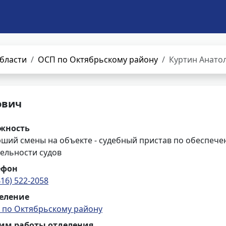
бласти
ОСП по Октябрьскому району
Куртин Анато
ович
жность
рший смены на объекте - судебный пристав по обеспече
ельности судов
ефон
416) 522-2058
еление
 по Октябрьскому району
им работы отделения