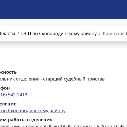
бласти
ОСП по Сковородинскому району
Кашлатая 
жность
альник отделения - старший судебный пристав
ефон
416) 542-2413
еление
 по Сковородинскому району
им работы отделения
дельник-четверг с 9:00 до 18:00, пятница с 9.00 до 16.45,