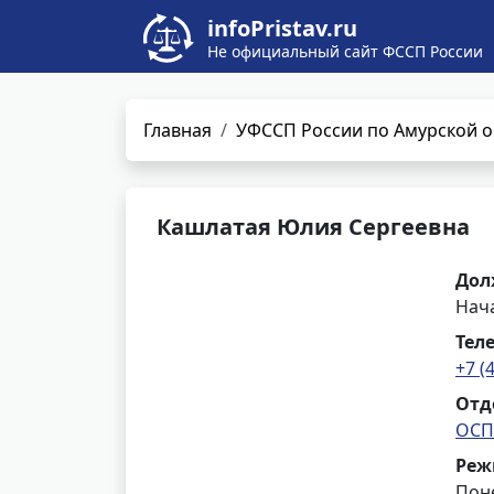
infoPristav.ru
Не официальный сайт ФССП России
Главная
УФССП России по Амурской о
Кашлатая Юлия Сергеевна
Дол
Нач
Тел
+7 (
Отд
ОСП
Реж
Поне