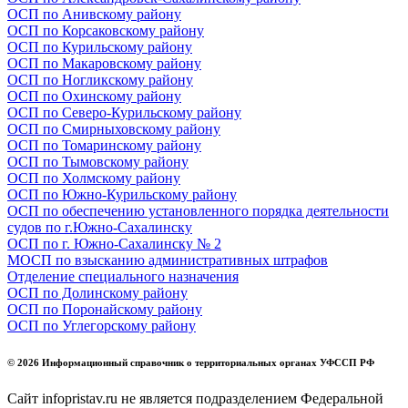
ОСП по Анивскому району
ОСП по Корсаковскому району
ОСП по Курильскому району
ОСП по Макаровскому району
ОСП по Ногликскому району
ОСП по Охинскому району
ОСП по Северо-Курильскому району
ОСП по Смирныховскому району
ОСП по Томаринскому району
ОСП по Тымовскому району
ОСП по Холмскому району
ОСП по Южно-Курильскому району
ОСП по обеспечению установленного порядка деятельности
судов по г.Южно-Сахалинску
ОСП по г. Южно-Сахалинску № 2
МОСП по взысканию административных штрафов
Отделение специального назначения
ОСП по Долинскому району
ОСП по Поронайскому району
ОСП по Углегорскому району
© 2026 Информационный справочник о территориальных органах УФССП РФ
Сайт infopristav.ru не является подразделением Федеральной