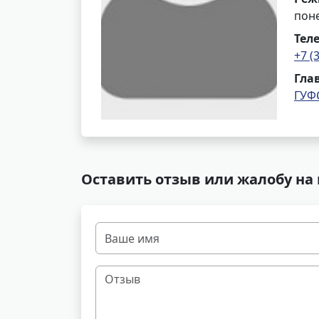
поне
Тел
+7 (
Гла
ГУФ
Оставить отзыв или жалобу на