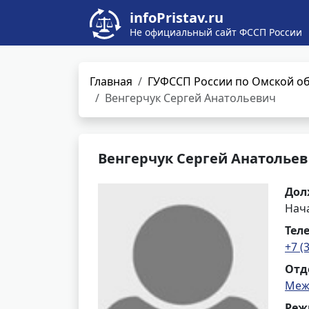
infoPristav.ru
Не официальный сайт ФССП России
Главная
ГУФССП России по Омской о
Венгерчук Сергей Анатольевич
Венгерчук Сергей Анатолье
Дол
Нач
Тел
+7 (
Отд
Меж
Реж