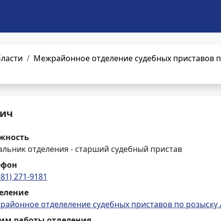
бласти
Межрайонное отделение судебных приставов п
вич
жность
альник отделения - старший судебный пристав
ефон
381) 271-9181
еление
районное отделеление судебных приставов по розыску 
им работы отделения