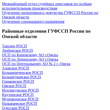
Межрайонный отдел судебных приставов по особым
исполнительным производствам
Отделение оперативного дежурства ГУФССП России по
Омской области
Отделение специального назначения
Районные отделения ГУФССП России по
Омской области
Тарское РОСП
Любинское РОСП
ОСП по Кировскому АО г.Омска
ОСП по Ленинскому АО г.Омска
ОСП по Центральному АО № 2 г. Омска
Азовское РОСП
Большереченское РОСП
Большеуковское РОСП
Горьковское РОСП
Омское РОСП
Исилькульское РОСП
Крутинское РОСП
Муромцевское РОСП
Называевское РОСП
Одесское РОСП