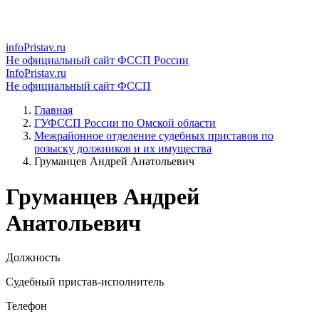
infoPristav.ru
Не официальный сайт ФССП России
InfoPristav.ru
Не официальный сайт ФССП
Главная
ГУФССП России по Омской области
Межрайонное отделение судебных приставов по
розыску должников и их имущества
Груманцев Андрей Анатольевич
Груманцев Андрей
Анатольевич
Должность
Судебный пристав-исполнитель
Телефон