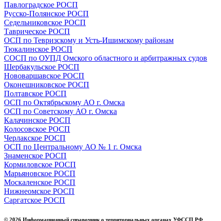
Павлоградское РОСП
Русско-Полянское РОСП
Седельниковское РОСП
Таврическое РОСП
ОСП по Тевризскому и Усть-Ишимскому районам
Тюкалинское РОСП
СОСП по ОУПД Омского областного и арбитражных судов
Шербакульское РОСП
Нововаршавское РОСП
Оконешниковское РОСП
Полтавское РОСП
ОСП по Октябрьскому АО г. Омска
ОСП по Советскому АО г. Омска
Калачинское РОСП
Колосовское РОСП
Черлакское РОСП
ОСП по Центральному АО № 1 г. Омска
Знаменское РОСП
Кормиловское РОСП
Марьяновское РОСП
Москаленское РОСП
Нижнеомское РОСП
Саргатское РОСП
© 2026 Информационный справочник о территориальных органах УФССП РФ