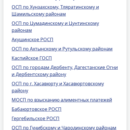
ОСП по Хунзахскому, Тляратинскому и
Шамильскому районам
ОСП по Цумадинскому и Цунтинскому
районам
Акушинское РОСП
ОСП по Ахтынскому и Рутульскому районам
Каспийское ГОСП
ОСП по городам Дербенту, Дагестанские Огни
и Дербентскому району
ОСП по г. Хасавюрту и Хасавюртовскому
району
МОСП по взысканию алиментных платежей
Бабаюртовское РОСП
Гергебильское РОСП
ОСП по Гунибскому и Чародинскому районам