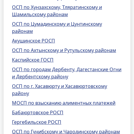
ОСП по Хунзахскому, Тляратинскому и
Шамильскому районам
ОСП по Цумадинскому и Цунтинскому
районам
Акушинское РОСП
ОСП по Ахтынскому и Рутульскому районам
Каспийское ГОСП
ОСП по городам Дербенту, Дагестанские Огни
и Дербентскому району
ОСП по г. Хасавюрту и Хасавюртовскому
району
МОСП по взысканию алиментных платежей
Бабаюртовское РОСП
Гергебильское РОСП
ОСП по Гунибскому и Чародинскому районам