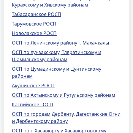
Курахскому и Хивскому районам
Табасаранское РОСП
Тарумовское РОСП
Новолакское РОСП
ОСП по Ленинскому району г. Махачкалы
ОСП по Хунзахскому, Тляратинскому и
Шамильскому районам
ОСП по Цумадинскому и Цунтинскому
районам
Акушинское РОСП
ОСП по Ахтынскому и Рутульскому районам
Каспийское ГОСП
ОСП по городам Дербенту, Дагестанские Огни
и Дербентскому району
ОСП по г. Хасавюрту и Хасавюртовскому