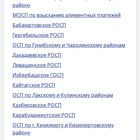
району
МОСП по взысканию алиментных платежей
Бабаюртовское РОСП
Гергебильское РОСП
ОСП по Гунибскому и Чародинскому районам
Дахадаевское РОСП
Левашинское РОСП
Избербашское ГОСП
Кайтагское РОСП
ОСП по Лакскому и Кулинскому районам
Казбековское РОСП
Карабудахкентское РОСП
ОСП по г. Кизилюрту и Кизилюртовскому
району