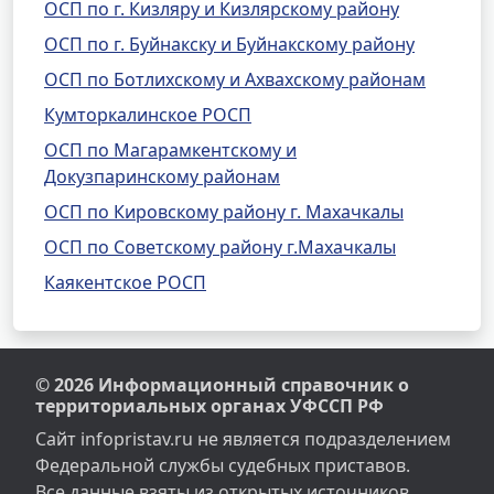
ОСП по г. Кизляру и Кизлярскому району
ОСП по г. Буйнакску и Буйнакскому району
ОСП по Ботлихскому и Ахвахскому районам
Кумторкалинское РОСП
ОСП по Магарамкентскому и
Докузпаринскому районам
ОСП по Кировскому району г. Махачкалы
ОСП по Советскому району г.Махачкалы
Каякентское РОСП
© 2026 Информационный справочник о
территориальных органах УФССП РФ
Сайт infopristav.ru не является подразделением
Федеральной службы судебных приставов.
Все данные взяты из открытых источников