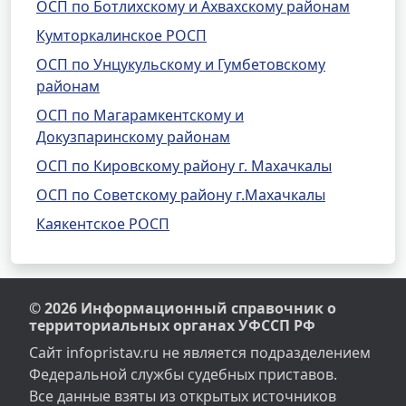
ОСП по Ботлихскому и Ахвахскому районам
Кумторкалинское РОСП
ОСП по Унцукульскому и Гумбетовскому
районам
ОСП по Магарамкентскому и
Докузпаринскому районам
ОСП по Кировскому району г. Махачкалы
ОСП по Советскому району г.Махачкалы
Каякентское РОСП
© 2026 Информационный справочник о
территориальных органах УФССП РФ
Сайт infopristav.ru не является подразделением
Федеральной службы судебных приставов.
Все данные взяты из открытых источников