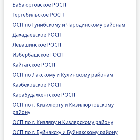
Бабаюртовское РОСП
Гергебильское РОСП
ОСП по Гунибскому и Чародинскому районам
Дахадаевское РОСП
Левашинское РОСП
Избербашское ГОСП
Кайтагское РОСП
ОСП по Лакскому и Кулинскому районам
Казбековское РОСП
Карабудахкентское РОСП
ОСП по г. Кизилюрту и Кизилюртовскому
району
ОСП по г. Кизляру и Кизлярскому району
ОСП по г. Буйнакску и Буйнакскому району