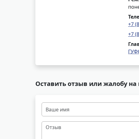
поне
Тел
+7 (
+7 (
Гла
ГУФ
Оставить отзыв или жалобу на