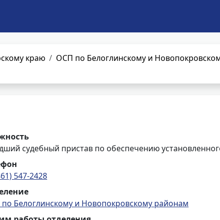
рскому краю
ОСП по Белоглинскому и Новопокровско
жность
дший судебный пристав по обеспечению установленного
ефон
861) 547-2428
еление
 по Белоглинскому и Новопокровскому районам
им работы отделения