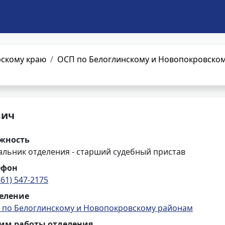
рскому краю
ОСП по Белоглинскому и Новопокровско
вич
жность
альник отделения - старший судебный пристав
ефон
861) 547-2175
еление
 по Белоглинскому и Новопокровскому районам
им работы отделения