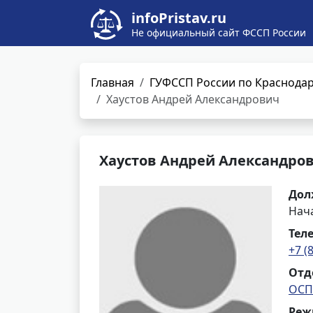
infoPristav.ru
Не официальный сайт ФССП России
Главная
ГУФССП России по Краснода
Хаустов Андрей Александрович
Хаустов Андрей Александро
Дол
Нач
Тел
+7 (
Отд
ОСП
Реж