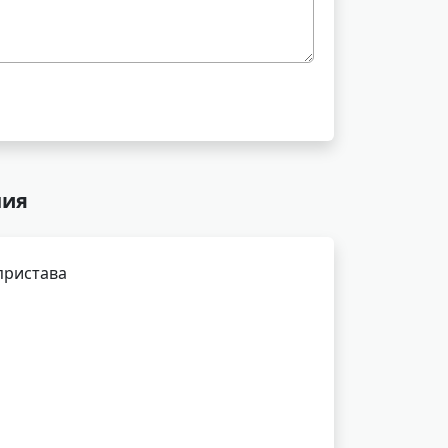
ния
пристава