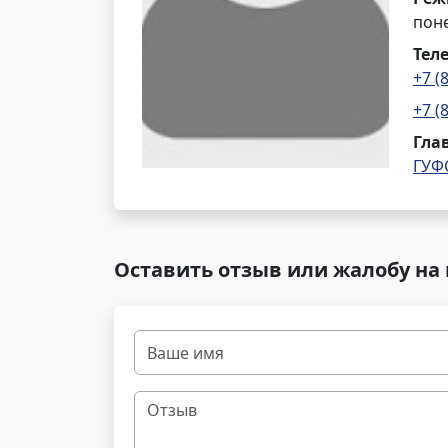
поне
Тел
+7 (
+7 (
Гла
ГУФ
Оставить отзыв или жалобу на