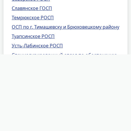
Славянское ГОСП
Темрюкское РОСП
ОСП по г. Тимашевску и Брюховецкому району
Туапсинское РОСП
Усть-Лабинское РОСП
Специализированный отдел по обеспечению
установленного порядка деятельности судов
г. Краснодара
СО по ОУПД КСОЮ ГУФССП России по
Краснодарскому краю
Отрадненское РОСП
Отделение судебных приставов по
Кавказскому району и г. Кропоткину
Калининское РОСП
Каневское РОСП