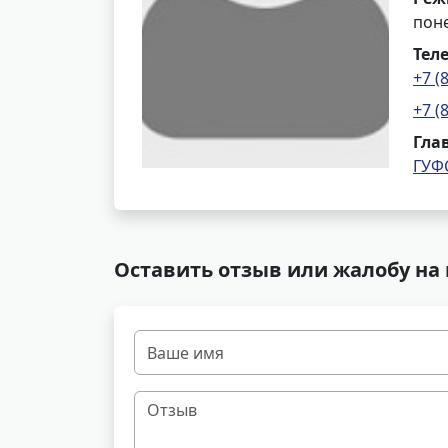
поне
Тел
+7 (
+7 (
Гла
ГУФ
Оставить отзыв или жалобу на