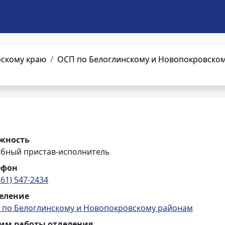
рскому краю
ОСП по Белоглинскому и Новопокровско
жность
ебный пристав-исполнитель
ефон
861) 547-2434
еление
 по Белоглинскому и Новопокровскому районам
им работы отделения