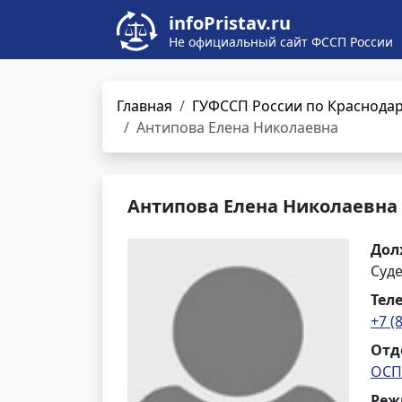
infoPristav.ru
Не официальный сайт ФССП России
Главная
ГУФССП России по Краснода
Антипова Елена Николаевна
Антипова Елена Николаевна
Дол
Суд
Тел
+7 (
Отд
ОСП
Реж