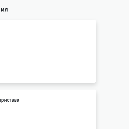
ния
пристава