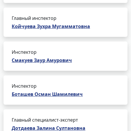
Главный инспектор
Койчуева Зухра Мугамматовна
Инспектор
Смакуев Заур Амурович
Инспектор
Боташев Осман Шамилевич
Главный специалист-эксперт
Дотдаева Залина Султановна