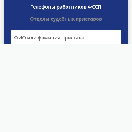
Телефоны работников ФССП
Отделы судебных приставов
Найти
Структурные подразделения
УФССП России по Карачаево-
Черкесской Республике
МО по ИОИП УФССП России по Карачаево-
Черкесской Республике