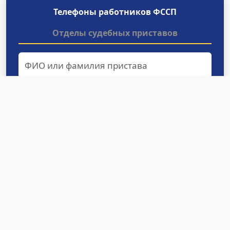
Телефоны работников ФССП
Отделы судебных приставов
Найти
Структурные подразделения
УФССП России по Карачаево-
Черкесской Республике
МО по ИОИП УФССП России по Карачаево-
Черкесской Республике