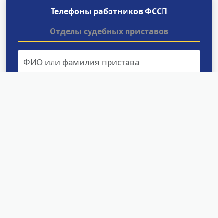
Телефоны работников ФССП
Отделы судебных приставов
Найти
Структурные подразделения
УФССП России по Карачаево-
Черкесской Республике
МО по ИОИП УФССП России по Карачаево-
Черкесской Республике