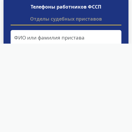
Телефоны работников ФССП
Отделы судебных приставов
Найти
Структурные подразделения
УФССП России по Карачаево-
Черкесской Республике
МО по ИОИП УФССП России по Карачаево-
Черкесской Республике