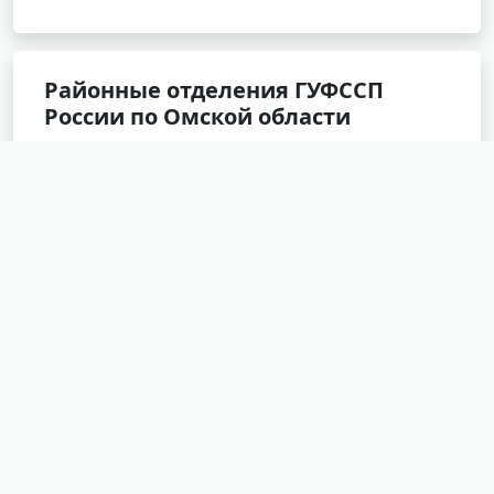
Районные отделения ГУФССП
России по Омской области
Любинское РОСП
ОСП по Кировскому АО г.Омска
ОСП по Ленинскому АО г.Омска
ОСП по Центральному АО № 2 г. Омска
Азовское РОСП
Большереченское РОСП
Большеуковское РОСП
Горьковское РОСП
Омское РОСП
Исилькульское РОСП