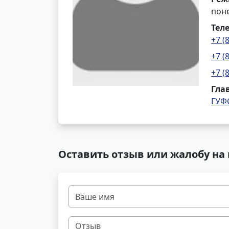
поне
Тел
+7 (
+7 (
+7 (
Гла
ГУФ
Оставить отзыв или жалобу на