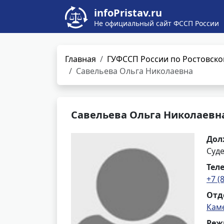
infoPristav.ru
Не официальный сайт ФССП России
Главная
ГУФССП России по Ростовско
Савельева Ольга Николаевна
Савельева Ольга Николаевн
Дол
Суд
Тел
+7 (
Отд
Кам
Реж