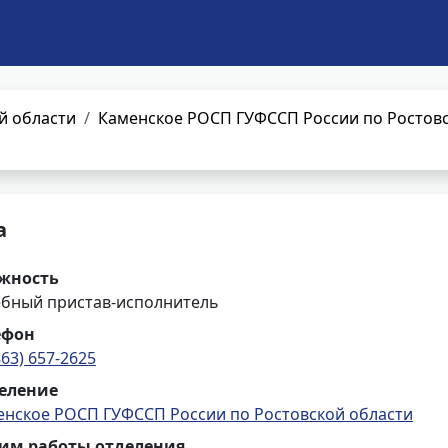
й области
Каменское РОСП ГУФССП России по Ростовс
а
жность
ебный пристав-исполнитель
ефон
863) 657-2625
еление
енское РОСП ГУФССП России по Ростовской области
им работы отделения