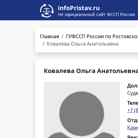
infoPristav.ru
Не официальный сайт ФССП России
Главная
ГУФССП России по Ростовско
Ковалева Ольга Анатольевна
Ковалева Ольга Анатольевн
Дол
Суд
Тел
+7 (
Отд
Кам
Реж