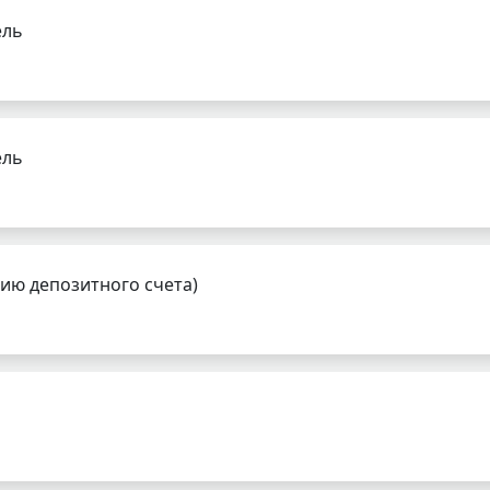
ель
ель
нию депозитного счета)