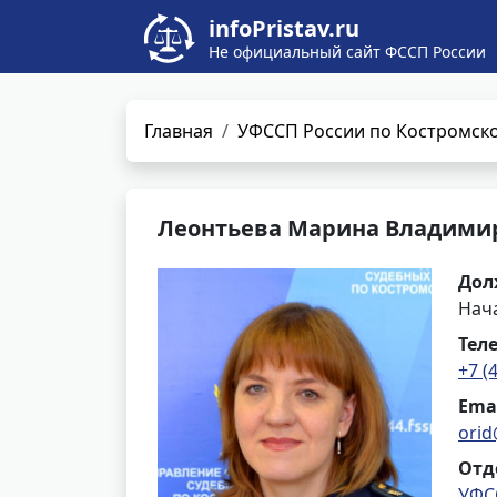
infoPristav.ru
Не официальный сайт ФССП России
Главная
УФССП России по Костромско
Леонтьева Марина Владими
Дол
Нач
Тел
+7 (
Ema
orid
Отд
УФС