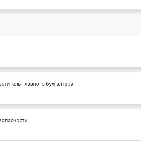
еститель главного бухгалтера
а
зопасности