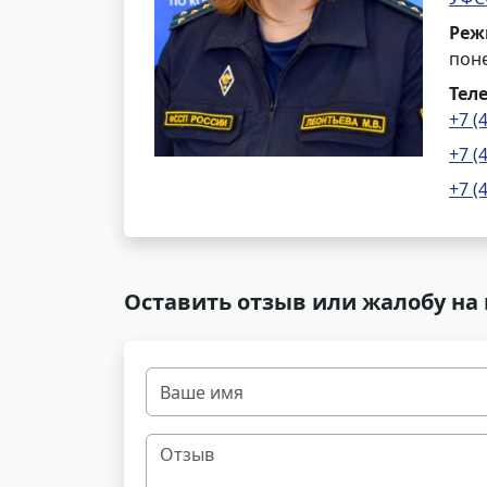
Реж
поне
Тел
+7 (
+7 (
+7 (
Оставить отзыв или жалобу на