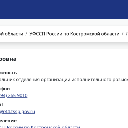
й области
УФССП России по Костромской области
ровна
жность
альник отделения организации исполнительного розыс
ефон
494) 265-9010
il
@r44.fssp.gov.ru
еление
СП России по Костромской области