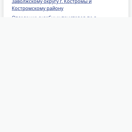
Заволжскому округу г. Костромы и
Костромскому району
Отделение судебных приставов по г.
Волгореченску
Отделение судебных приставов по
Вохомскому и Октябрьскому районам
Отделение судебных приставов по
Галичскому району
Отделение судебных приставов по
Кадыйскому району
Отделение судебных приставов по
Кологривскому району
Отделение судебных приставов по
Красносельскому району
Отделение оперативного дежурства
Отделение судебных приставов по