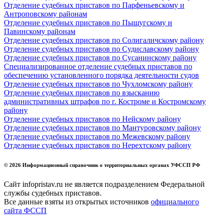
Отделение судебных приставов по Парфеньевскому и
Антроповскому районам
Отделение судебных приставов по Пыщугскому и
Павинскому районам
Отделение судебных приставов по Солигаличскому району
Отделение судебных приставов по Судиславскому району
Отделение судебных приставов по Сусанинскому району
Специализированное отделение судебных приставов по
обеспечению установленного порядка деятельности судов
Отделение судебных приставов по Чухломскому району
Отделение судебных приставов по взысканию
административных штрафов по г. Костроме и Костромскому
району
Отделение судебных приставов по Нейскому району
Отделение судебных приставов по Мантуровскому району
Отделение судебных приставов по Межевскому району
Отделение судебных приставов по Нерехтскому району
© 2026 Информационный справочник о территориальных органах УФССП РФ
Сайт infopristav.ru не является подразделением Федеральной
службы судебных приставов.
Все данные взяты из открытых источников
официального
сайта ФССП