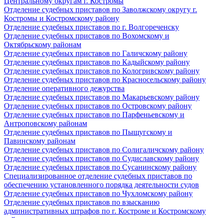
Центральному округам г. Костромы
Отделение судебных приставов по Заволжскому округу г.
Костромы и Костромскому району
Отделение судебных приставов по г. Волгореченску
Отделение судебных приставов по Вохомскому и
Октябрьскому районам
Отделение судебных приставов по Галичскому району
Отделение судебных приставов по Кадыйскому району
Отделение судебных приставов по Кологривскому району
Отделение судебных приставов по Красносельскому району
Отделение оперативного дежурства
Отделение судебных приставов по Макарьевскому району
Отделение судебных приставов по Островскому району
Отделение судебных приставов по Парфеньевскому и
Антроповскому районам
Отделение судебных приставов по Пыщугскому и
Павинскому районам
Отделение судебных приставов по Солигаличскому району
Отделение судебных приставов по Судиславскому району
Отделение судебных приставов по Сусанинскому району
Специализированное отделение судебных приставов по
обеспечению установленного порядка деятельности судов
Отделение судебных приставов по Чухломскому району
Отделение судебных приставов по взысканию
административных штрафов по г. Костроме и Костромскому