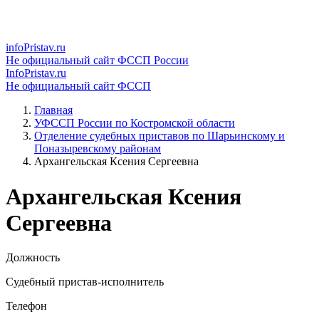
infoPristav.ru
Не официальный сайт ФССП России
InfoPristav.ru
Не официальный сайт ФССП
Главная
УФССП России по Костромской области
Отделение судебных приставов по Шарьинскому и
Поназыревскому районам
Архангельская Ксения Сергеевна
Архангельская Ксения
Сергеевна
Должность
Судебный пристав-исполнитель
Телефон