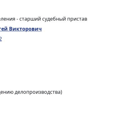
ления - старший судебный пристав
гей Викторович
2
дению делопроизводства)