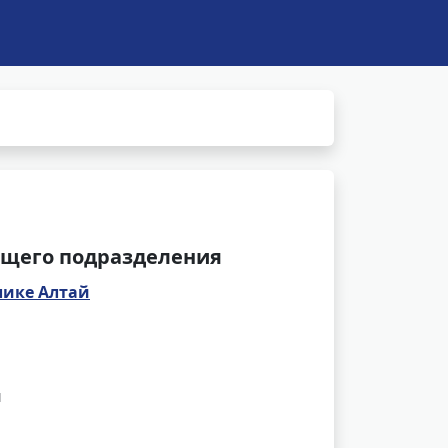
щего подразделения
лике Алтай
и