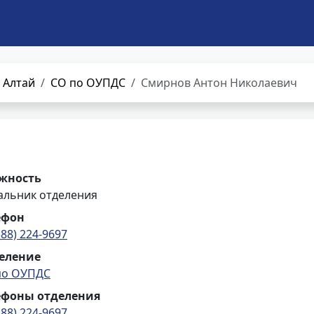
 Алтай
СО по ОУПДС
Смирнов Антон Николаевич
жность
альник отделения
ефон
388) 224-9697
еление
по ОУПДС
ефоны отделения
388) 224-9697