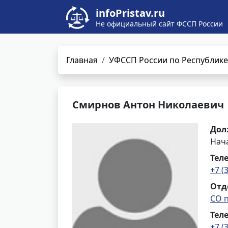
infoPristav.ru
Не официальный сайт ФССП России
Главная
УФССП России по Республике
Смирнов Антон Николаевич
Дол
Нач
Тел
+7 (
Отд
СО 
Тел
+7 (