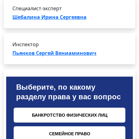
Специалист-эксперт
Шебалина Ирина Сергеевна
Инспектор
Пьянков Сергей Вениаминович