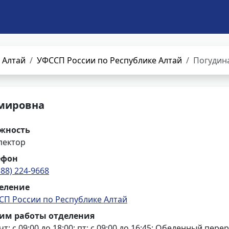
 Алтай
УФССП России по Республике Алтай
Погудин
имировна
жность
пектор
ефон
388) 224-9668
еление
СП России по Республике Алтай
им работы отделения
 чт: с 09:00 до 18:00; пт: с 09:00 до 16:45; Обеденный пер