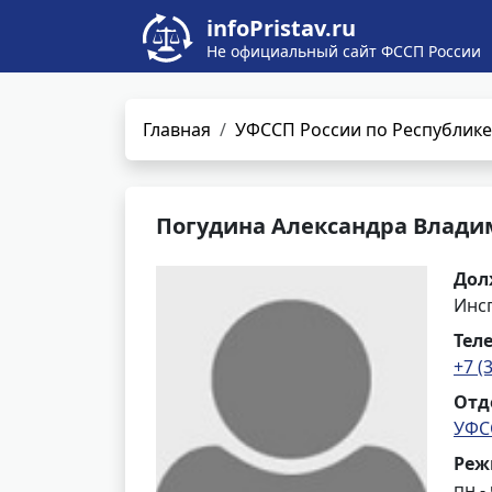
infoPristav.ru
Не официальный сайт ФССП России
Главная
УФССП России по Республике
Погудина Александра Влад
Дол
Инс
Тел
+7 (
Отд
УФС
Реж
пн -