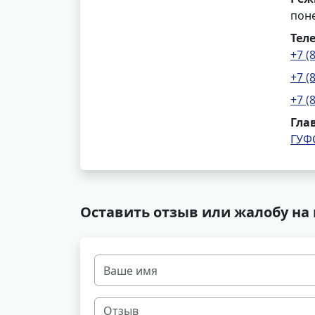
поне
Тел
+7 (
+7 (
+7 (
Гла
ГУФ
Оставить отзыв или жалобу на